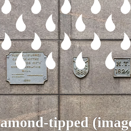
amond-tipped (imag